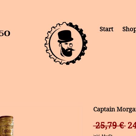
Start
Sho
50
DonDurst
Captain Morgan
St
 25,79 € 
24