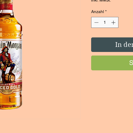
inkl. MwSt.
Anzahl
*
In de
S