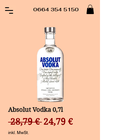
0664 354 5150
Absolut Vodka 0,7l
Standardpreis
Sale-
 28,79 € 
24,79 €
Preis
inkl. MwSt.